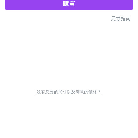
購買
尺寸指南
沒有您要的尺寸以及滿意的價格？