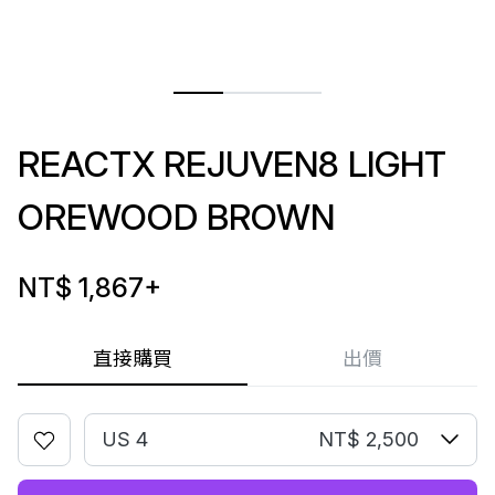
REACTX REJUVEN8 LIGHT
OREWOOD BROWN
NT$ 1,867
+
直接購買
出價
US 4
NT$ 2,500