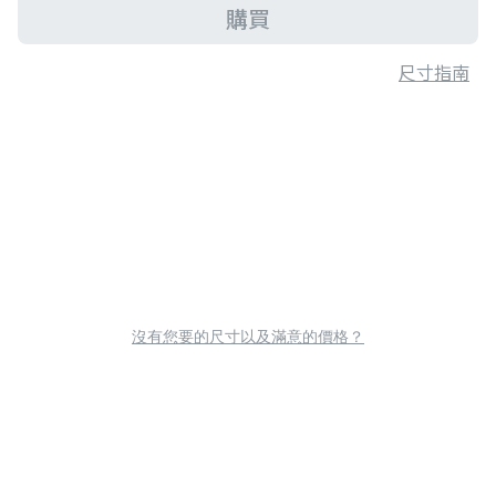
購買
尺寸指南
沒有您要的尺寸以及滿意的價格？