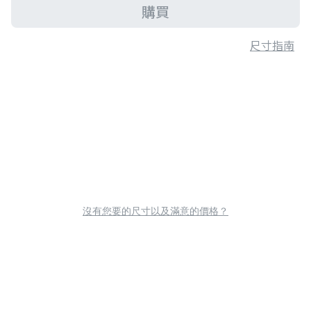
購買
尺寸指南
沒有您要的尺寸以及滿意的價格？