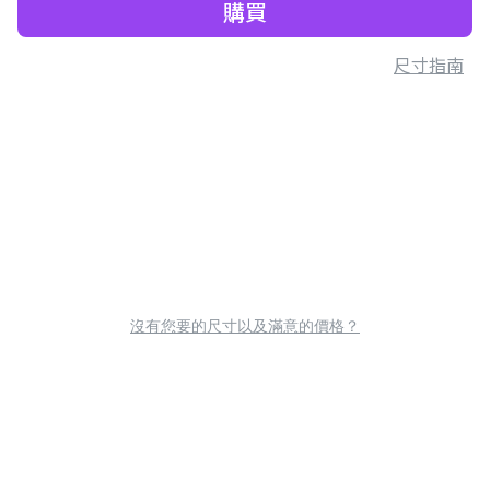
購買
尺寸指南
沒有您要的尺寸以及滿意的價格？