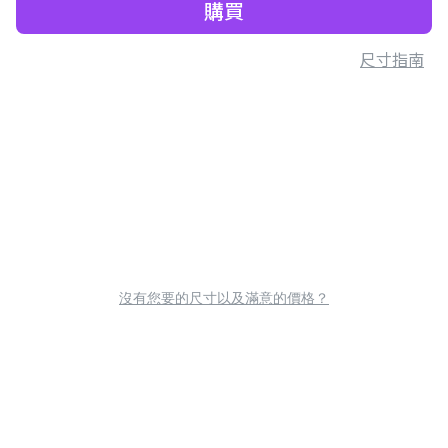
購買
尺寸指南
沒有您要的尺寸以及滿意的價格？