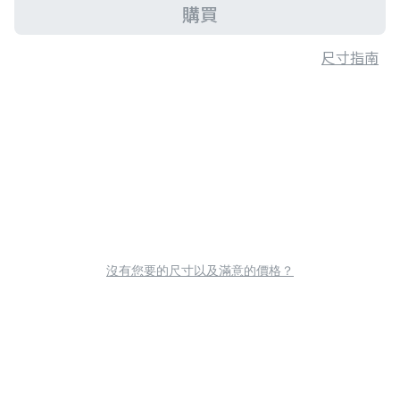
購買
尺寸指南
沒有您要的尺寸以及滿意的價格？