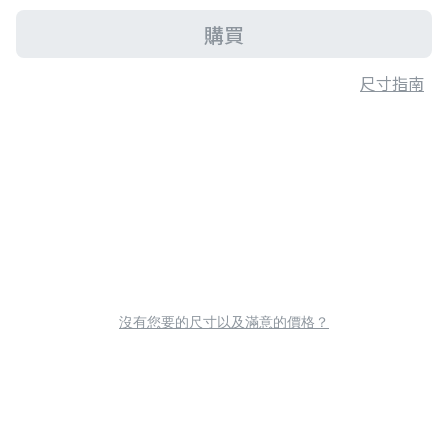
購買
尺寸指南
沒有您要的尺寸以及滿意的價格？