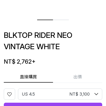
BLKTOP RIDER NEO
VINTAGE WHITE
NT$ 2,762
+
直接購買
出價
US 4.5
NT$ 3,100