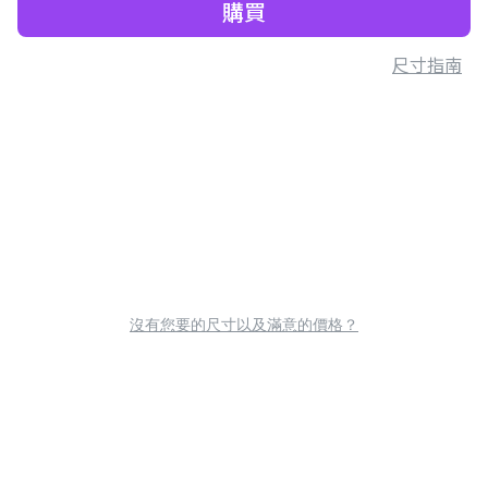
購買
尺寸指南
沒有您要的尺寸以及滿意的價格？