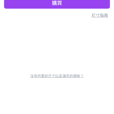
購買
尺寸指南
沒有您要的尺寸以及滿意的價格？