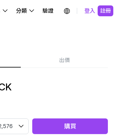
牌
分類
驗證
登入
註冊
出價
ACK
購買
2,576