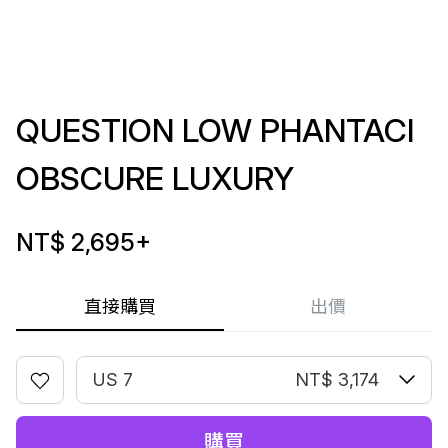
QUESTION LOW PHANTACI
OBSCURE LUXURY
NT$ 2,695
+
直接購買
出價
US 7
NT$ 3,174
購買