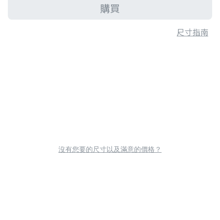
購買
尺寸指南
沒有您要的尺寸以及滿意的價格？