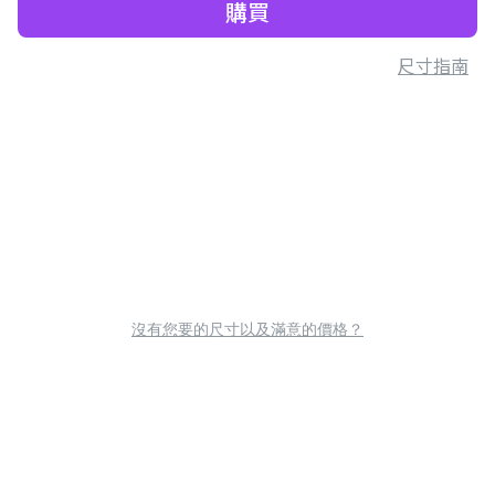
購買
尺寸指南
沒有您要的尺寸以及滿意的價格？