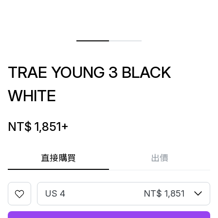
TRAE YOUNG 3 BLACK
WHITE
NT$ 1,851
+
直接購買
出價
US 4
NT$ 1,851