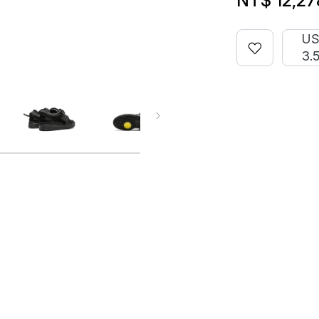
NT$ 12,27
U
3.