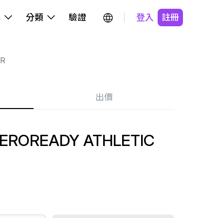
牌
分類
驗證
登入
註冊
R
出價
AEROREADY ATHLETIC