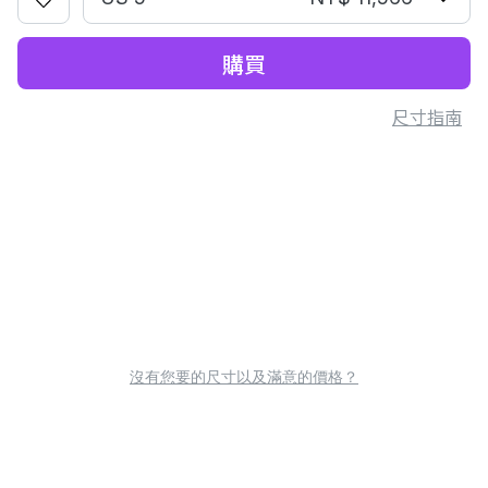
購買
尺寸指南
沒有您要的尺寸以及滿意的價格？