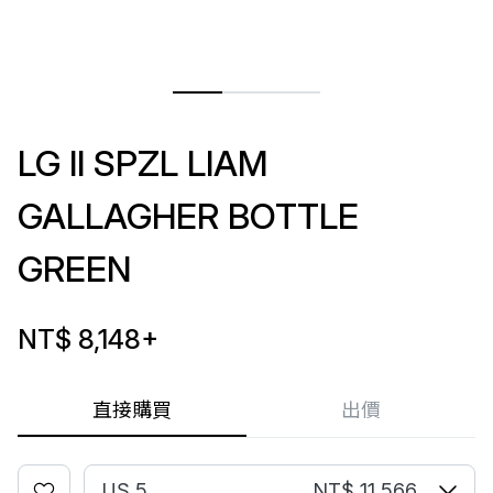
LG II SPZL LIAM
GALLAGHER BOTTLE
GREEN
NT$ 8,148
+
直接購買
出價
US 5
NT$ 11,566