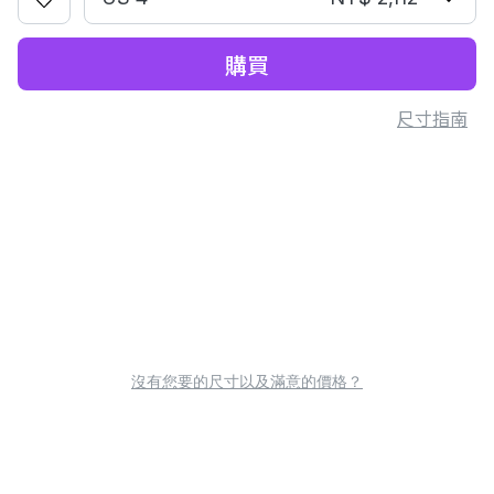
購買
尺寸指南
沒有您要的尺寸以及滿意的價格？