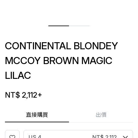
CONTINENTAL BLONDEY
MCCOY BROWN MAGIC
LILAC
NT$ 2,112
+
直接購買
出價
US 4
NT$ 2,112