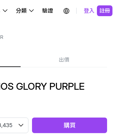
牌
分類
驗證
登入
註冊
R
出價
MOS GLORY PURPLE
購買
3,435