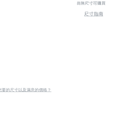
尚無尺寸可購買
尺寸指南
您要的尺寸以及滿意的價格？