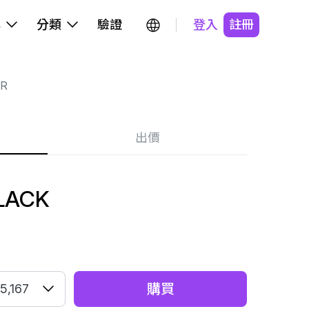
牌
分類
驗證
登入
註冊
R
出價
LACK
購買
5,167