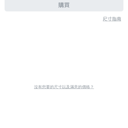
購買
尺寸指南
沒有您要的尺寸以及滿意的價格？