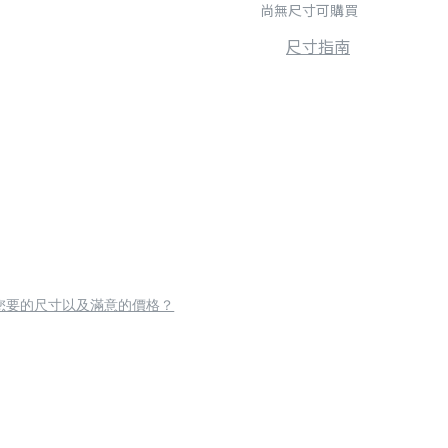
尚無尺寸可購買
尺寸指南
您要的尺寸以及滿意的價格？