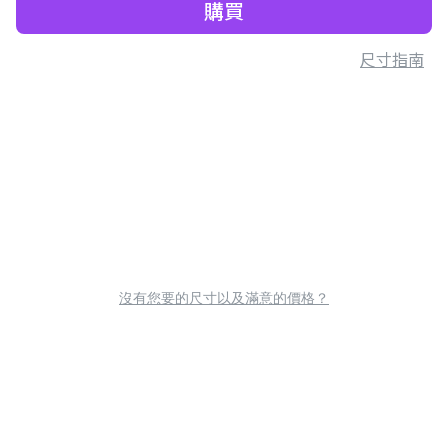
購買
尺寸指南
沒有您要的尺寸以及滿意的價格？