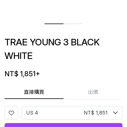
TRAE YOUNG 3 BLACK
WHITE
NT$ 1,851
+
直接購買
出價
US 4
NT$ 1,851