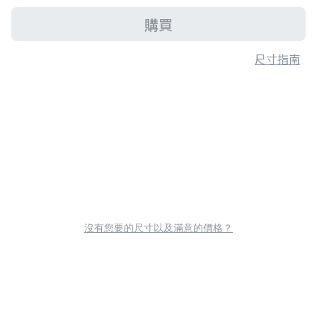
購買
尺寸指南
沒有您要的尺寸以及滿意的價格？