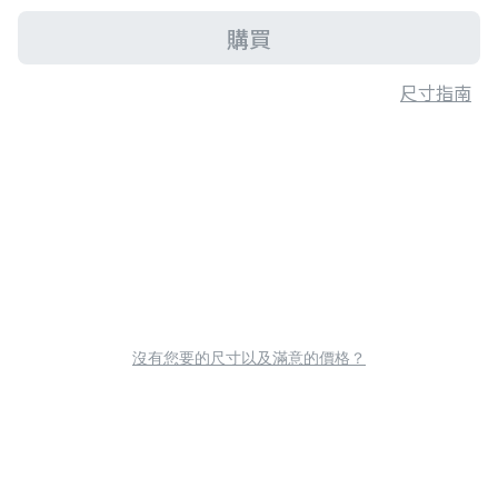
購買
尺寸指南
沒有您要的尺寸以及滿意的價格？