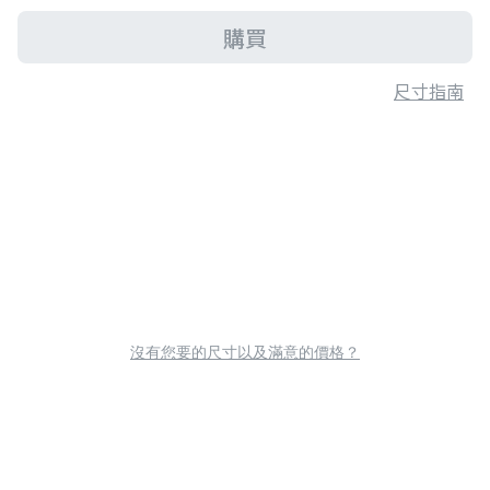
購買
尺寸指南
沒有您要的尺寸以及滿意的價格？