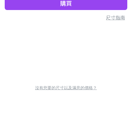
購買
尺寸指南
沒有您要的尺寸以及滿意的價格？