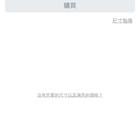
購買
尺寸指南
沒有您要的尺寸以及滿意的價格？