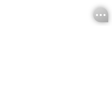
台灣娜克阜股份有限公司
統編
：55861636
聯絡我們