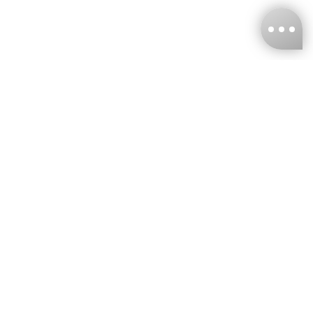
台灣娜克阜股份有限公司
統編
：55861636
聯絡我們
+886-2-2706-9977 (#19)