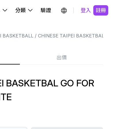
牌
分類
驗證
登入
註冊
EI BASKETBALL
CHINESE TAIPEI BASKETBALL
出價
EI BASKETBAL GO FOR
ITE