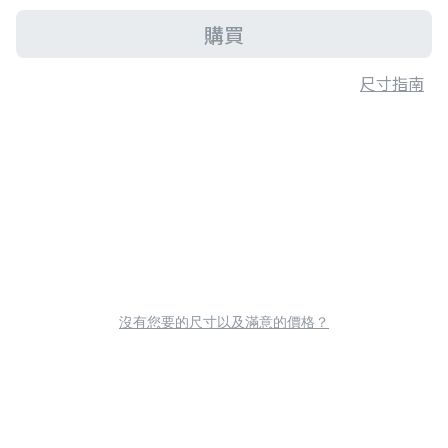
購買
尺寸指南
沒有您要的尺寸以及滿意的價格？