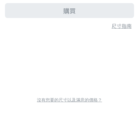
購買
尺寸指南
沒有您要的尺寸以及滿意的價格？