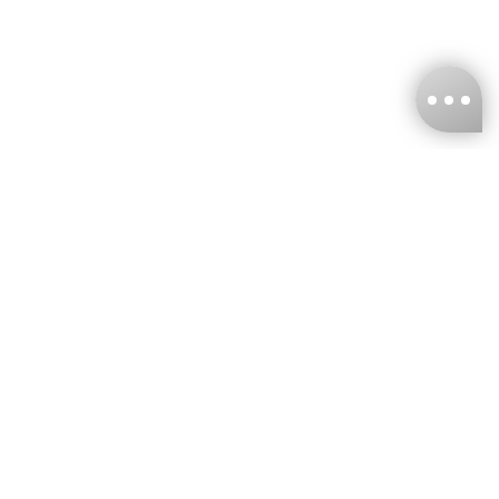
台灣娜克阜股份有限公司
統編
：55861636
聯絡我們