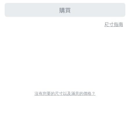
購買
尺寸指南
沒有您要的尺寸以及滿意的價格？