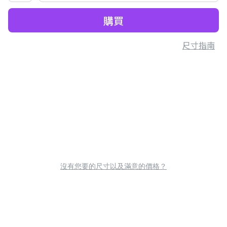
購買
尺寸指南
沒有您要的尺寸以及滿意的價格？