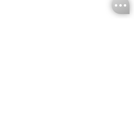
台灣娜克阜股份有限公司
統編
：55861636
聯絡我們
+886-2-2706-9977 (#19)