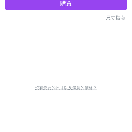
購買
尺寸指南
沒有您要的尺寸以及滿意的價格？