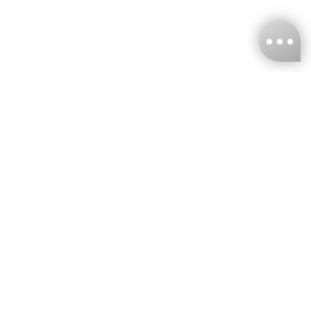
台灣娜克阜股份有限公司
統編
：55861636
聯絡我們