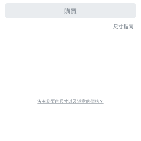
購買
尺寸指南
沒有您要的尺寸以及滿意的價格？