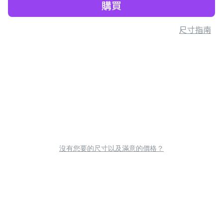
購買
尺寸指南
沒有您要的尺寸以及滿意的價格？