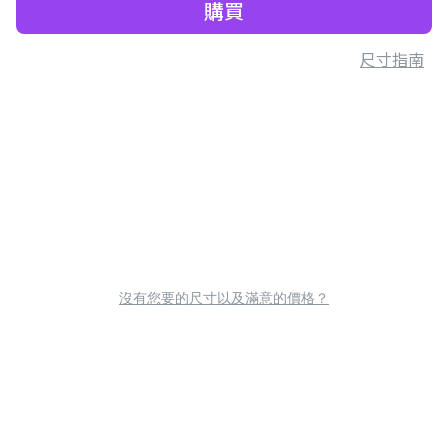
購買
尺寸指南
沒有您要的尺寸以及滿意的價格？