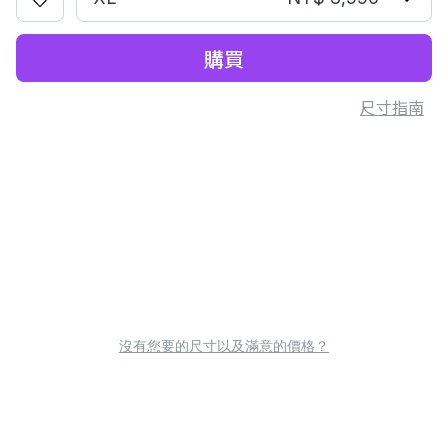
購買
尺寸指南
沒有您要的尺寸以及滿意的價格？