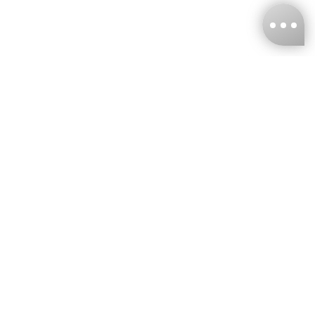
台灣娜克阜股份有限公司
統編
：55861636
聯絡我們
+886-2-2706-9977 (#19)