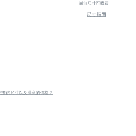
尚無尺寸可購買
尺寸指南
您要的尺寸以及滿意的價格？