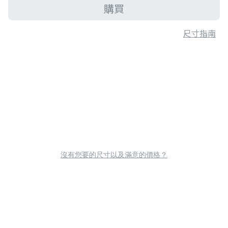
購買
尺寸指南
沒有您要的尺寸以及滿意的價格？