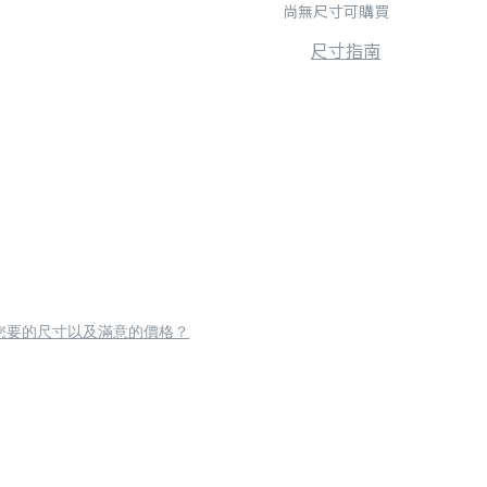
尚無尺寸可購買
尺寸指南
您要的尺寸以及滿意的價格？