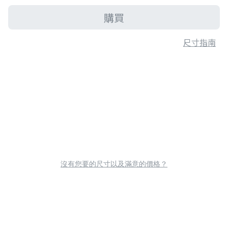
購買
尺寸指南
沒有您要的尺寸以及滿意的價格？