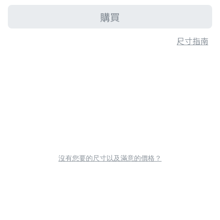
購買
尺寸指南
沒有您要的尺寸以及滿意的價格？