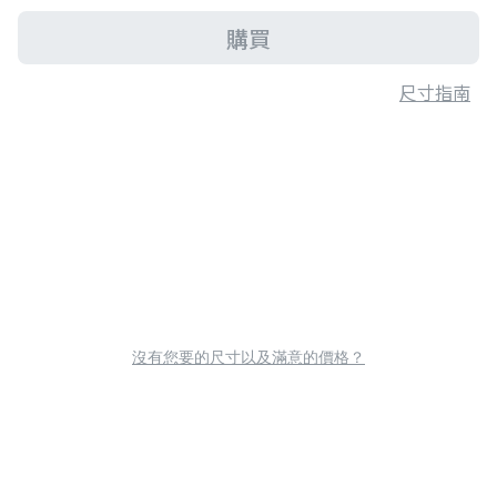
購買
尺寸指南
沒有您要的尺寸以及滿意的價格？