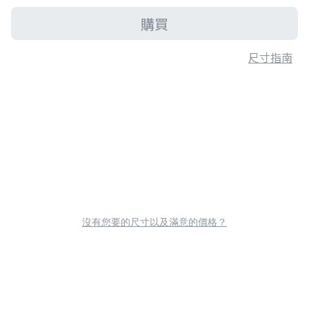
購買
尺寸指南
沒有您要的尺寸以及滿意的價格？