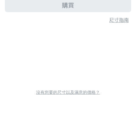
購買
尺寸指南
沒有您要的尺寸以及滿意的價格？